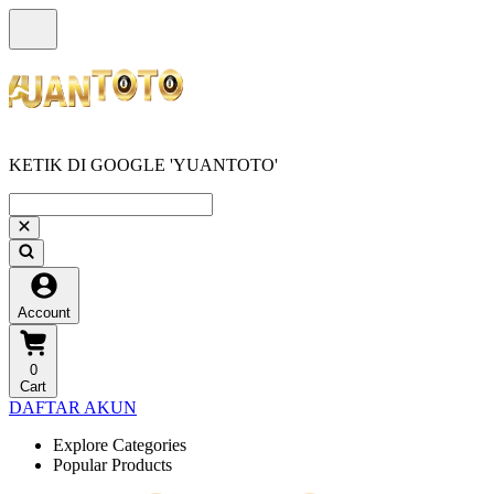
KETIK DI GOOGLE 'YUANTOTO'
Account
0
Cart
DAFTAR AKUN
Explore Categories
Popular Products