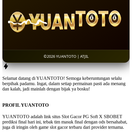
©2026 YUANTOTO | ATJIL
Selamat datang di YUANTOTO! Semoga keberuntungan selalu
berpihak padamu. Ingat, dalam setiap permainan pasti ada menang
dan kalah, jadi mainlah dengan bijak ya bosku!
PROFIL YUANTOTO
YUANTOTO adalah link situs Slot Gacor PG Soft X SBOBET
prediksi final hari ini, tebak tim masuk final dengan ods bersahabat,
juga di iringin oleh game slot gacor terbaru dari provider ternama.