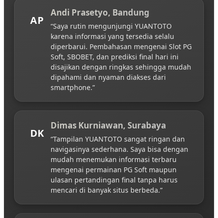
Andi Prasetyo, Bandung
AP
“Saya rutin mengunjungi YUANTOTO
karena informasi yang tersedia selalu
diperbarui. Pembahasan mengenai Slot PG
Soft, SBOBET, dan prediksi final hari ini
disajikan dengan ringkas sehingga mudah
dipahami dan nyaman diakses dari
smartphone.”
Dimas Kurniawan, Surabaya
DK
“Tampilan YUANTOTO sangat ringan dan
navigasinya sederhana. Saya bisa dengan
mudah menemukan informasi terbaru
mengenai permainan PG Soft maupun
ulasan pertandingan final tanpa harus
mencari di banyak situs berbeda.”