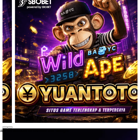
ate an account to favorite this design!