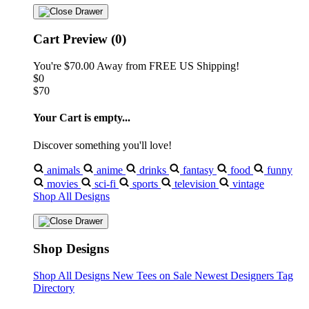
Cart Preview (0)
You're
$70.00
Away from
FREE US Shipping!
$0
$70
Your Cart is empty...
Discover something you'll love!
animals
anime
drinks
fantasy
food
funny
movies
sci-fi
sports
television
vintage
Shop All Designs
Shop Designs
Shop All Designs
New Tees on Sale
Newest Designers
Tag
Directory