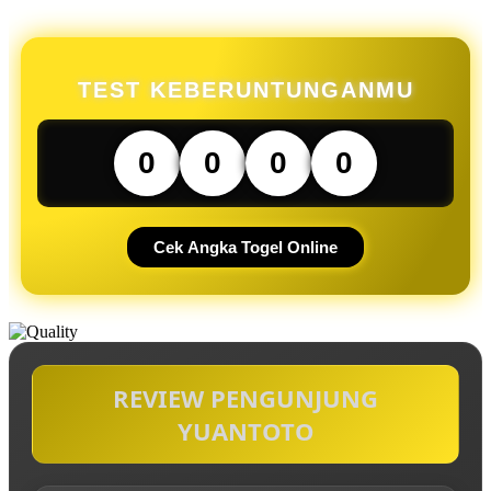
TEST KEBERUNTUNGANMU
0
0
0
0
Cek Angka Togel Online
REVIEW PENGUNJUNG
YUANTOTO