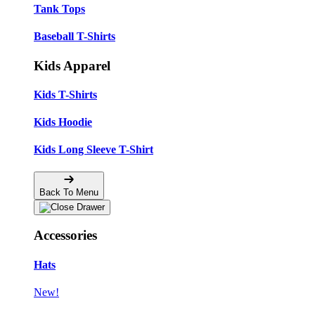
Tank Tops
Baseball T-Shirts
Kids Apparel
Kids T-Shirts
Kids Hoodie
Kids Long Sleeve T-Shirt
Back To Menu
Accessories
Hats
New!