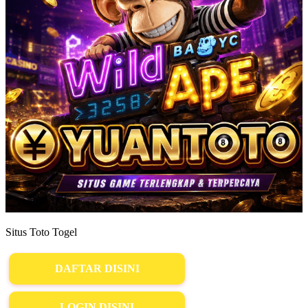
Situs Toto Togel
DAFTAR DISINI
LOGIN DISINI