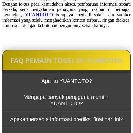
Dengan fokus pada kemudahan akses, pembaruan informasi secara
berkala, serta pengalaman pengguna yang nyaman di berbagai
perangkat,
YUANTOTO
berupaya menjadi salah satu sumber
informasi yang selalu menghadirkan konten terbaru, ringan diakses,
dan sesuai dengan kebutuhan pengunjung setiap harinya.
FAQ PEMAIN TOGEL DI YUANTOTO
Apa itu YUANTOTO?
YUANTOTO adalah platform bandar situs toto togel
Mengapa banyak pengguna memilih
online 4d yang dikenal memiliki hadiah togel
YUANTOTO?
terbesar dengan menyediakan layanan pelanggan
yang profesional,akses link masuk mudah, pasaran
Banyak pengguna memilih YUANTOTO karena
togel terlengkap, hingga promo menarik lainnya.
Apakah tersedia informasi prediksi final hari ini?
menghadirkan akses yang cepat, tampilan situs
yang ringan, navigasi yang mudah dipahami, serta
Ya. YUANTOTO menyajikan informasi prediksi final