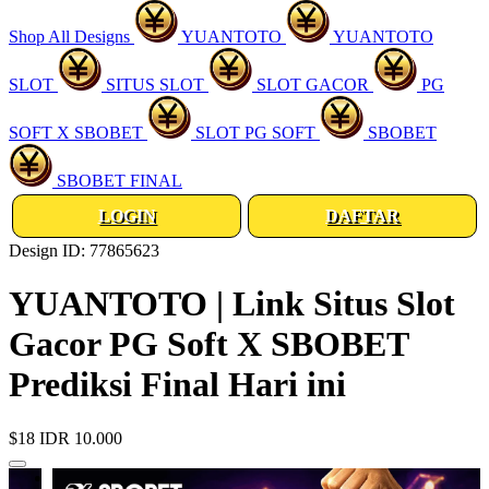
Shop All Designs
YUANTOTO
YUANTOTO
SLOT
SITUS SLOT
SLOT GACOR
PG
SOFT X SBOBET
SLOT PG SOFT
SBOBET
SBOBET FINAL
LOGIN
DAFTAR
Design ID: 77865623
YUANTOTO | Link Situs Slot
Gacor PG Soft X SBOBET
Prediksi Final Hari ini
$18
IDR 10.000